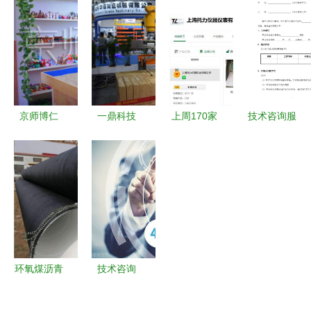
供应链ERP
同（专业
MCU涨价
荣金属 在
管理系统的
版）核心内
从技术咨询
线咨询 北
优势解析
容解析
看半导体产
京通风管道
业的连锁震
荡
京师博仁
一鼎科技
上周170家
技术咨询服
以科技赋能
绿色智能工
公司入驻仪
务合同书
心理咨询，
厂产品发布
表网，实验
构筑心灵健
会闪耀
仪器供应商
康的智慧桥
2017陶瓷
数量显著增
梁
工业展，引
多
领技术咨询
新风潮
环氧煤沥青
技术咨询
防腐钢管加
未来十年职
工厂技术咨
场中的黄金