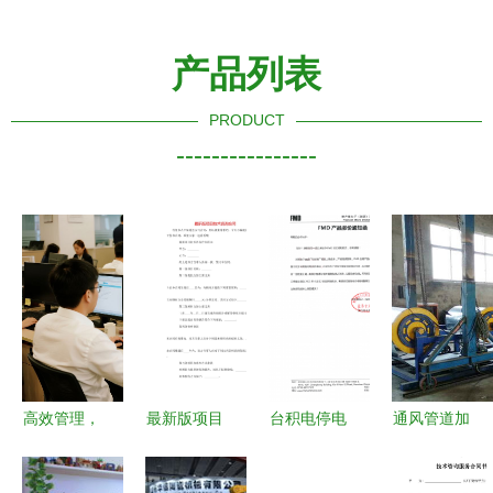
产品列表
PRODUCT
----------------
高效管理，
最新版项目
台积电停电
通风管道加
精准控制
技术咨询合
事故与国产
工厂 信方
供应链ERP
同（专业
MCU涨价
荣金属 在