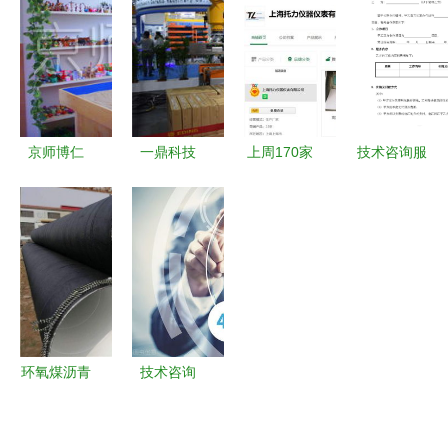
管理系统的
版）核心内
从技术咨询
线咨询 北
优势解析
容解析
看半导体产
京通风管道
业的连锁震
荡
京师博仁
一鼎科技
上周170家
技术咨询服
以科技赋能
绿色智能工
公司入驻仪
务合同书
心理咨询，
厂产品发布
表网，实验
构筑心灵健
会闪耀
仪器供应商
康的智慧桥
2017陶瓷
数量显著增
梁
工业展，引
多
领技术咨询
新风潮
环氧煤沥青
技术咨询
防腐钢管加
未来十年职
工厂技术咨
场中的黄金