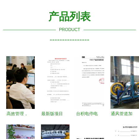
产品列表
PRODUCT
----------------
高效管理，
最新版项目
台积电停电
通风管道加
精准控制
技术咨询合
事故与国产
工厂 信方
供应链ERP
同（专业
MCU涨价
荣金属 在