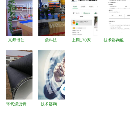
管理系统的
版）核心内
从技术咨询
线咨询 北
优势解析
容解析
看半导体产
京通风管道
业的连锁震
荡
京师博仁
一鼎科技
上周170家
技术咨询服
以科技赋能
绿色智能工
公司入驻仪
务合同书
心理咨询，
厂产品发布
表网，实验
构筑心灵健
会闪耀
仪器供应商
康的智慧桥
2017陶瓷
数量显著增
梁
工业展，引
多
领技术咨询
新风潮
环氧煤沥青
技术咨询
防腐钢管加
未来十年职
工厂技术咨
场中的黄金